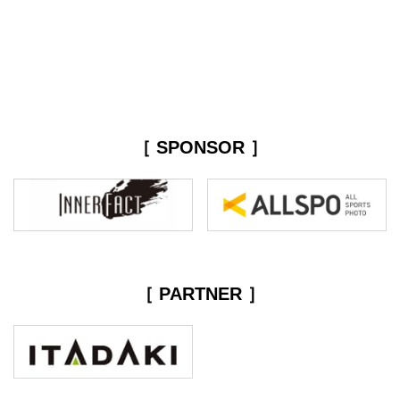
［ SPONSOR ］
［ PARTNER ］