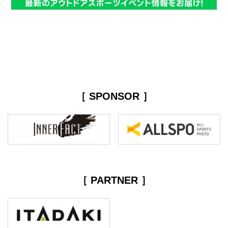
［ SPONSOR ］
［ PARTNER ］