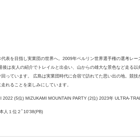
代表を目指し実業団の世界へ。2009年ベルリン世界選手権の選考レ
引退後は友人の紹介でトレイルと出会い、山からの雄大な景色など走る
け回っています。 広島は実業団時代に合宿で訪れてた思い出の地。競技
に走れることを楽しみにしています。
022 (5位) MIZUKAMI MOUNTAIN PARTY (2位) 2023年 ULTRA-TRAIL 
１位２ﾟ10’38(PB)