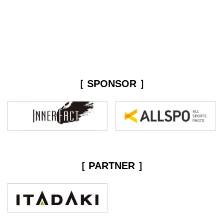
［ SPONSOR ］
［ PARTNER ］