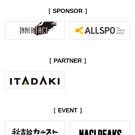
［ SPONSOR ］
［ PARTNER ］
［ EVENT ］