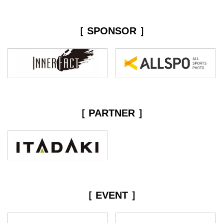
［ SPONSOR ］
［ PARTNER ］
［ EVENT ］