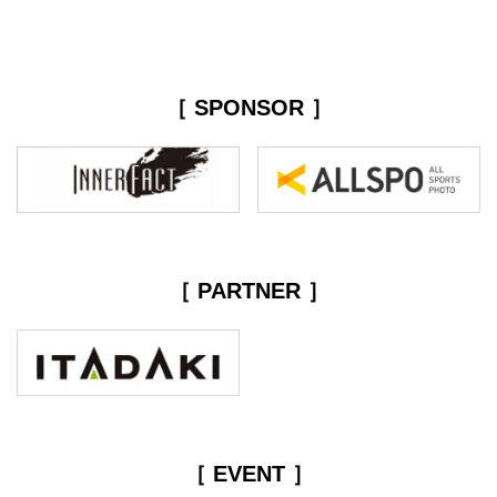
［ SPONSOR ］
［ PARTNER ］
［ EVENT ］