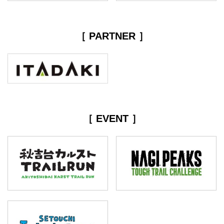
［ PARTNER ］
［ EVENT ］