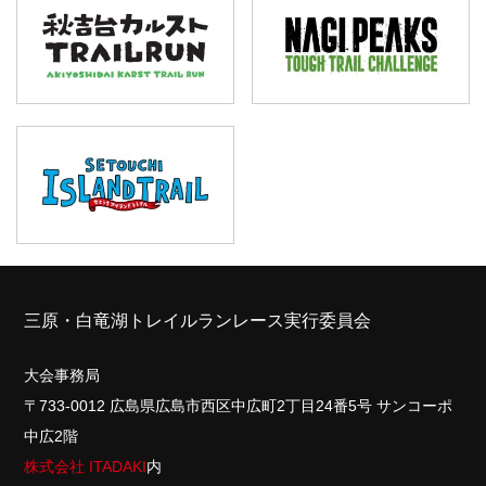
三原・白竜湖トレイルランレース実行委員会
大会事務局
〒733-0012 広島県広島市西区中広町2丁目24番5号 サンコーポ
中広2階
株式会社 ITADAKI
内