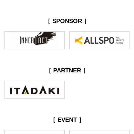
［ SPONSOR ］
［ PARTNER ］
［ EVENT ］