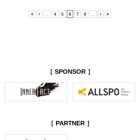
...
4
5
6
7
8
...
［ SPONSOR ］
［ PARTNER ］