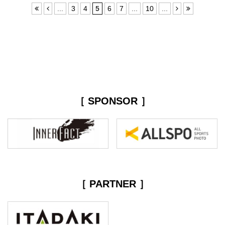
...
3
4
5
6
7
...
10
...
［ SPONSOR ］
［ PARTNER ］